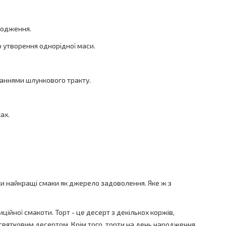
лодження.
о утворення однорідної маси.
ваннями шлункового тракту.
ах.
ьки найкращі смаки як джерело задоволення. Яке ж з
ційної смакоти. Торт - це десерт з декількох коржів,
 святковим десертом. Крім того, торти на день народження