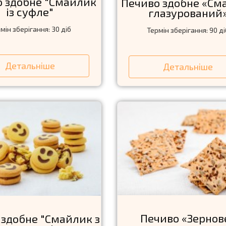
 здобне "Смайлик
Печиво здобне «См
із суфле"
глазурований
мін зберігання: 30 діб
Термін зберігання: 90 ді
Детальніше
Детальніше
Печиво «Зернов
 здобне "Смайлик з