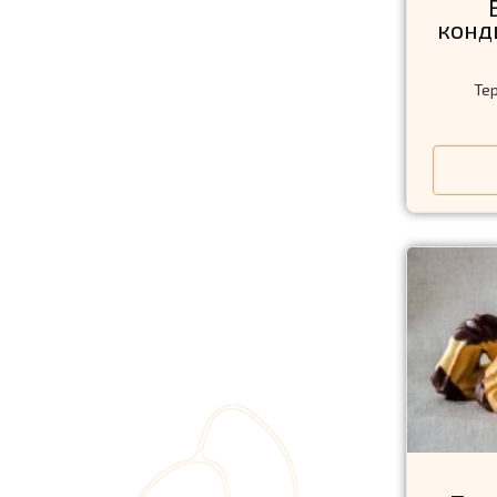
конд
Тер