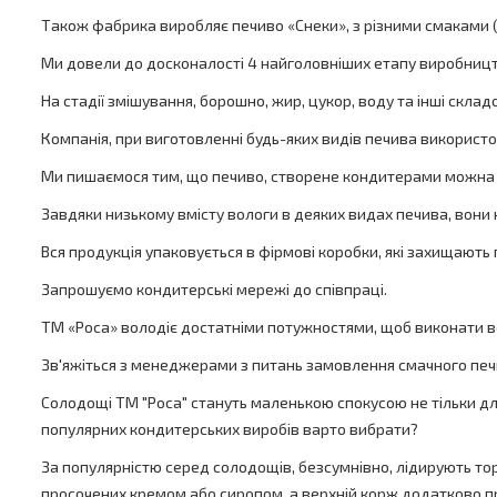
Також фабрика виробляє печиво «Снеки», з різними смаками (
Ми довели до досконалості 4 найголовніших етапу виробницт
На стадії змішування, борошно, жир, цукор, воду та інші скла
Компанія, при виготовленні будь-яких видів печива використов
Ми пишаємося тим, що печиво, створене кондитерами можна ї
Завдяки низькому вмісту вологи в деяких видах печива, вони 
Вся продукція упаковується в фірмові коробки, які захищають п
Запрошуємо кондитерські мережі до співпраці.
ТМ «Роса» володіє достатніми потужностями, щоб виконати в
Зв'яжіться з менеджерами з питань замовлення смачного печи
Солодощі ТМ "Роса" стануть маленькою спокусою не тільки для
популярних кондитерських виробів варто вибрати?
За популярністю серед солодощів, безсумнівно, лідирують торти
просочених кремом або сиропом, а верхній корж додатково пр