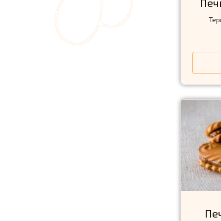
Печ
Тер
Пе