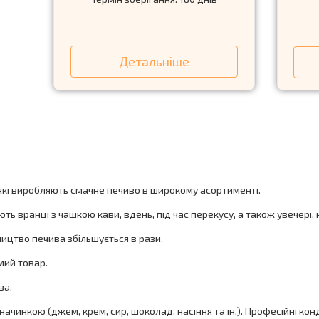
Детальніше
 які виробляють смачне печиво в широкому асортименті.
ть вранці з чашкою кави, вдень, під час перекусу, а також увечері,
ицтво печива збільшується в рази.
мий товар.
ва.
з начинкою (джем, крем, сир, шоколад, насіння та ін.). Професійні 