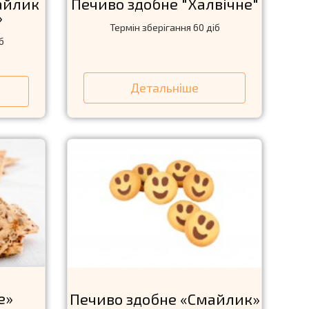
айлик
Печиво здобне "Халвiчне"
»
Термін зберiгання 60 діб
б
Детальніше
е»
Печиво здобне «Смайлик»