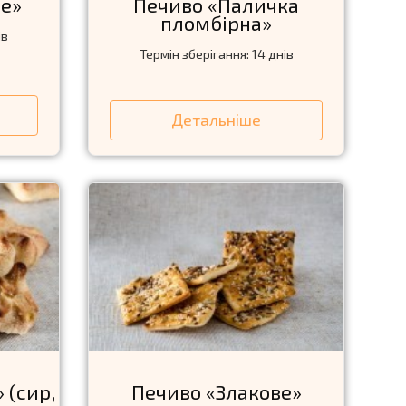
е»
Печиво «Паличка
пломбiрна»
ів
Термін зберігання: 14 днів
Детальніше
 (сир,
Печиво «Злакове»