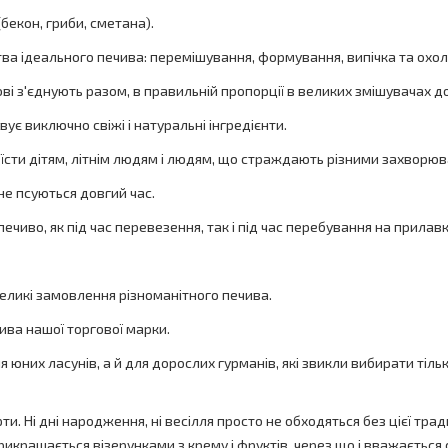
бекон, гриби, сметана).
ва ідеального печива: перемішування, формування, випічка та охо
дові з'єднують разом, в правильній пропорції в великих змішувачах д
ує виключно свіжі і натуральні інгредієнти.
сти дітям, літнім людям і людям, що страждають різними захворю
не псуються довгий час.
ечиво, як під час перевезення, так і під час перебування на прилавк
еликі замовлення різноманітного печива.
ва нашої торгової марки.
 юних ласунів, а й для дорослих гурманів, які звикли вибирати тіл
. Ні дні народження, ні весілля просто не обходяться без цієї тради
икрашається візерунками з крему і фруктів, через що і вважається