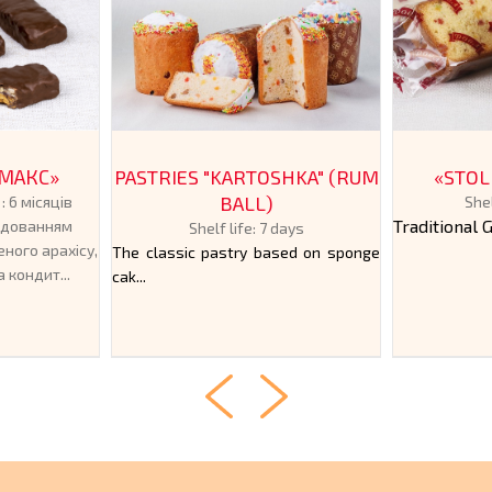
ЙМАКС»
PASTRIES "KARTOSHKA" (RUM
«STOL
BALL)
: 6 місяців
Shel
Traditional 
додованням
Shelf life: 7 days
еного арахісу,
The classic pastry based on sponge
 кондит...
cak...