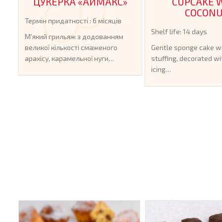
»
ЦУКЕРКА «АЙМАКС»
CUPCAKE 
COCON
Термін придатності : 6 місяців
Shelf life: 14 days
М'який грильяж з додованням
великої кількості смаженого
Gentle sponge cake w
арахісу, карамельної нуги…
stuffing, decorated wi
icing…