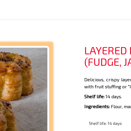
LAYERED
(FUDGE, J
Delicious, crispy lay
with fruit stuffing or "
Shelf life:
14 days.
Ingredients:
Flour, mar
Shelf life: 14 days