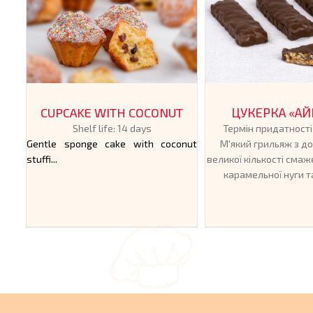
CUPCAKE WITH COCONUT
ЦУКЕРКА «А
Shelf life: 14 days
Термін придатності 
Gentle sponge cake with coconut
М'який грильяж з 
stuffi...
великої кількості смаж
карамельної нуги та