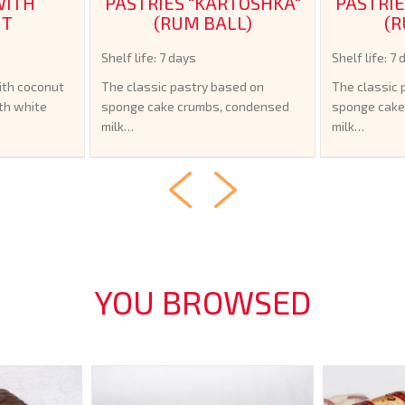
WITH
PASTRIES "KARTOSHKA"
PASTRIE
UT
(RUM BALL)
(R
Shelf life: 7 days
Shelf life: 7
ith coconut
The classic pastry based on
The classic 
th white
sponge cake crumbs, condensed
sponge cake
milk…
milk…
YOU BROWSED