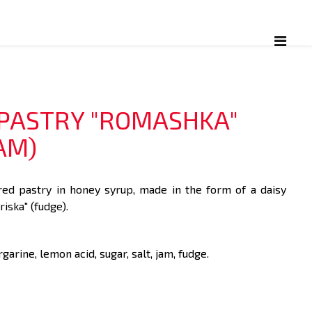
 PASTRY "ROMASHKA"
AM)
ered pastry in honey syrup, made in the form of a daisy
Iriska" (fudge).
garine, lemon acid, sugar, salt, jam, fudge.