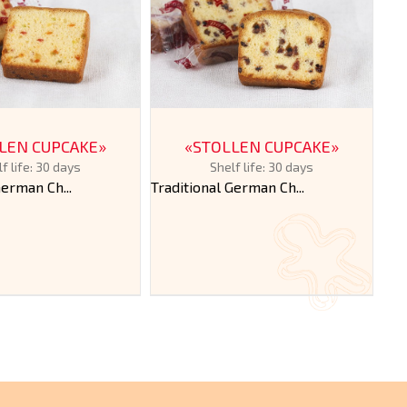
LEN CUPCAKE»
«STOLLEN CUPCAKE»
PA
f life: 30 days
Shelf life: 30 days
German Ch...
Traditional German Ch...
The
cak..