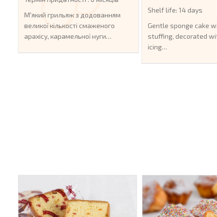
Shelf life: 14 days
М'який грильяж з додованням
великої кількості смаженого
Gentle sponge cake w
арахісу, карамельної нуги…
stuffing, decorated wi
icing…