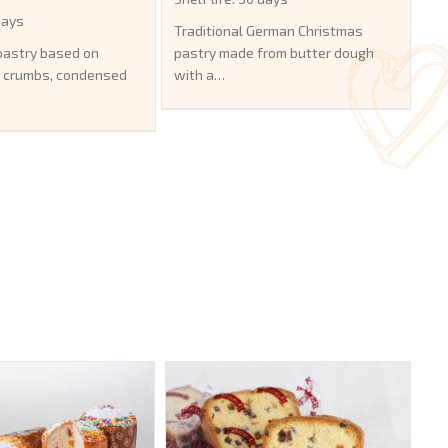
 days
Traditional German Christmas
pastry based on
pastry made from butter dough
 crumbs, condensed
with a…