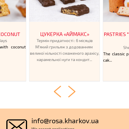
COCONUT
ЦУКЕРКА «АЙМАКС»
PASTRIES 
 days
Термін придатності : 6 місяців
with coconut
М'який грильяж з додованням
She
великої кількості смаженого арахісу,
The classic 
карамельної нуги та кондит...
cak...
info@rosa.kharkov.ua
We accept applications.