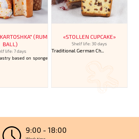
"KARTOSHKA" (RUM
«STOLLEN CUPCAKE»
PA
BALL)
Shelf life: 30 days
Traditional German Ch...
lf life: 7 days
pastry based on sponge
The
cak..
9:00 - 18:00
Work time.