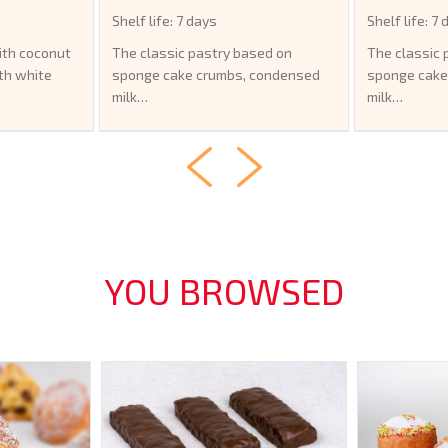
Shelf life: 7 days
Shelf life: 7
ith coconut
The classic pastry based on
The classic 
th white
sponge cake crumbs, condensed
sponge cake
milk…
milk…
YOU BROWSED