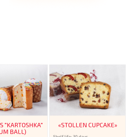
S "KARTOSHKA"
«STOLLEN CUPCAKE»
UM BALL)
Shelf life: 30 days