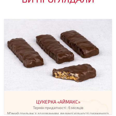
ЦУКЕРКА «АЙМАКС»
Термін придатності : 6 місяців
М'який грильяж з додованням великої кількості смаженого